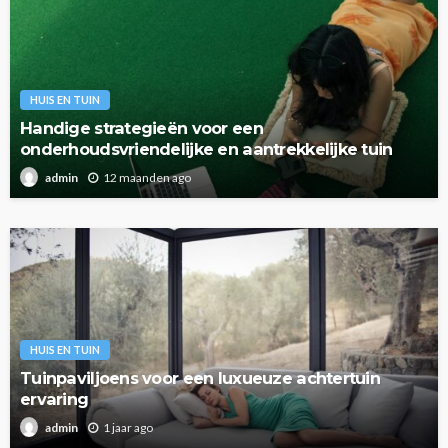
HUIS EN TUIN
Handige strategieën voor een
onderhoudsvriendelijke en aantrekkelijke tuin
12 maanden ago
admin
HUIS EN TUIN
Tuinpaviljoens voor een luxueuze achtertuin
ervaring
1 jaar ago
admin