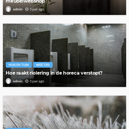
meubelwebshop
3 jaar ago
admin
HUIS EN TUIN
WEETJES
Hoe raakt riolering in de horeca verstopt?
3 jaar ago
admin