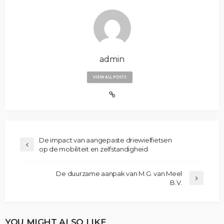
admin
VIEW ALL POSTS
De impact van aangepaste driewielfietsen
op de mobiliteit en zelfstandigheid
De duurzame aanpak van M.G. van Meel
B.V.
YOU MIGHT ALSO LIKE