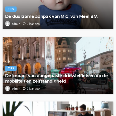
TIPS
De duurzame aanpak van M.G. van Meel B.V.
2 jaar ago
admin
TIPS
De impact van aangepaste driewielfietsen op de
mobiliteit en zelfstandigheid
2 jaar ago
admin