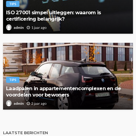
TIPS
ISO 27001 simpel uitleggen: waarom is
certificering belangrijk?
1 jaar ago
admin
TIPS
Laadpalen in appartementencomplexen en de
voordelen voor bewoners
2 jaar ago
admin
LAATSTE BERICHTEN