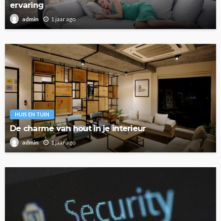
ervaring
1 jaar ago
admin
HUIS EN TUIN
De charme van hout in je interieur
1 jaar ago
admin