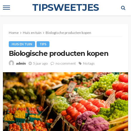
TIPSWEETJES
Home
Huis en tuin
Biologische producten kopen
HUIS EN TUIN
TIPS
Biologische producten kopen
5 jaar ago
no comment
No tags
admin