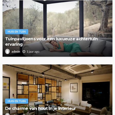
HUIS EN TUIN
Tuinpaviljoens voor een luxueuze achtertuin
ervaring
1 jaar ago
admin
HUIS EN TUIN
De charme van hout in je interieur