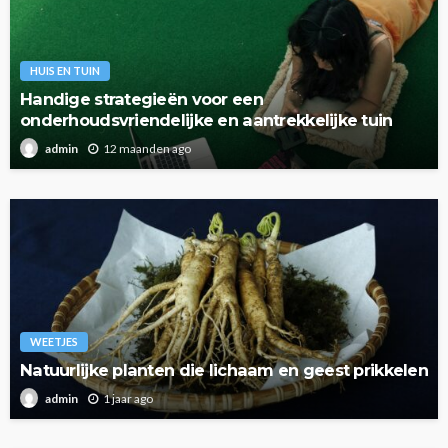
HUIS EN TUIN
Handige strategieën voor een
onderhoudsvriendelijke en aantrekkelijke tuin
12 maanden ago
admin
WEETJES
Natuurlijke planten die lichaam en geest prikkelen
1 jaar ago
admin