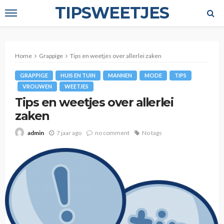
TIPSWEETJES
Home
Grappige
Tips en weetjes over allerlei zaken
GRAPPIGE
HUIS EN TUIN
MANNEN
MODE
TIPS
VROUWEN
WEETJES
Tips en weetjes over allerlei
zaken
7 jaar ago
no comment
No tags
admin